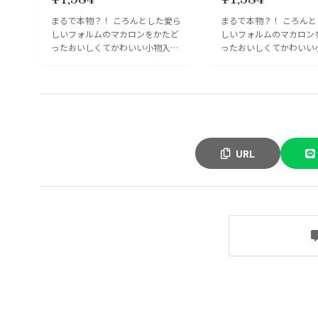
まるで本物？！ ころんとした愛ら
まるで本物？！ ころん
しいフォルムのマカロンをかたど
しいフォルムのマカロン
ったおいしくてかわいい小物入
ったおいしくてかわいい
れ。 お菓子や調味料入れといった
れ。 お菓子や調味料入
食卓での活躍はもちろん、アク...
食卓での活躍はもちろん、ア
URL