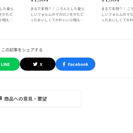
とした愛ら
まるで本物？！ ころんとした愛ら
まるで本物？！ こ
をかたど
しいフォルムのマカロンをかたど
しいフォルムのマ
小物入
ったおいしくてかわいい小物入
ったおいしくてか
れといった
れ。 お菓子や調味料入れといった
れ。 お菓子や調味
ク...
食卓での活躍はもちろん、アク...
食卓での活躍はもちろ
この記事をシェアする
LINE
X
Facebook
商品への意見・要望