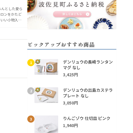
ろんとした愛ら
カロンをかたど
わいい小物入
料入れといった
ん、アク...
ピックアップおすすめ商品
デンリュウの長崎ランタン
1
マグ なし
3,425円
デンリュウの出島カステラ
2
プレート なし
3,050円
りんごゾウ 仕切皿 ピンク
3
1,940円