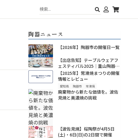
陶器ニュース
【2026年】陶器市の開催日一覧
【出店告知】テーブルウェアフ
ェスティバル2025｜重山陶器の
新作・人気波佐見焼を東京ドー
【2025年】常滑焼まつりの開催
ムで！
情報とレビュー
愛知県
陶器市
常滑焼
廃棄物から新たな価値を。波佐
見焼と美濃焼の挑戦
【波佐見焼】桜陶祭が4月5日
(土)・6日(日)の2日間で開催