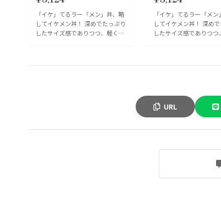
「イケ」てるラー「メン」丼、略
「イケ」てるラー「メン
してイケメン丼！ 深めでたっぷり
してイケメン丼！ 深め
したサイズ感でありつつ、軽くて
したサイズ感でありつつ
つかいやすい器です。袋麺のラー
つかいやすい器です。袋
メンがちょうど1杯入るぐらい
メンがちょうど1杯入る
の...
の...
URL