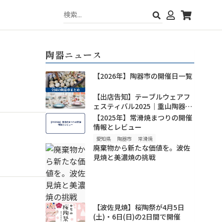
陶器ニュース
【2026年】陶器市の開催日一覧
【出店告知】テーブルウェアフ
ェスティバル2025｜重山陶器の
新作・人気波佐見焼を東京ドー
【2025年】常滑焼まつりの開催
ムで！
情報とレビュー
愛知県
陶器市
常滑焼
廃棄物から新たな価値を。波佐
見焼と美濃焼の挑戦
【波佐見焼】桜陶祭が4月5日
(土)・6日(日)の2日間で開催