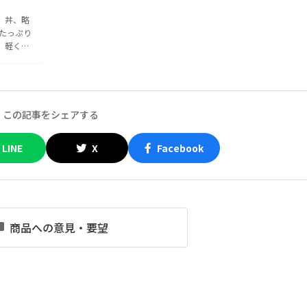
」丼、略
でたっぷり
、軽くて
麺のラー
ぐらい
この記事をシェアする
LINE
X
Facebook
商品への意見・要望