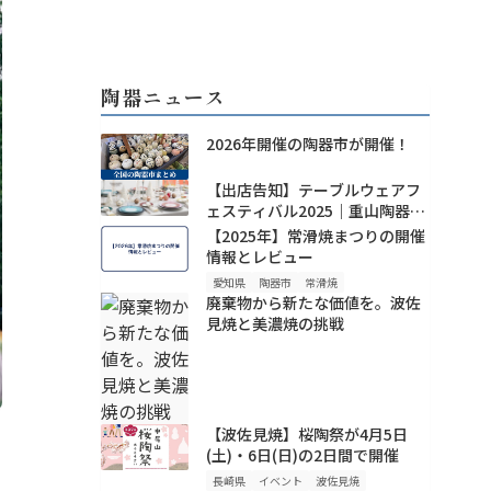
陶器ニュース
2026年開催の陶器市が開催！
【出店告知】テーブルウェアフ
ェスティバル2025｜重山陶器の
新作・人気波佐見焼を東京ドー
【2025年】常滑焼まつりの開催
ムで！
情報とレビュー
愛知県
陶器市
常滑焼
廃棄物から新たな価値を。波佐
見焼と美濃焼の挑戦
【波佐見焼】桜陶祭が4月5日
(土)・6日(日)の2日間で開催
長崎県
イベント
波佐見焼