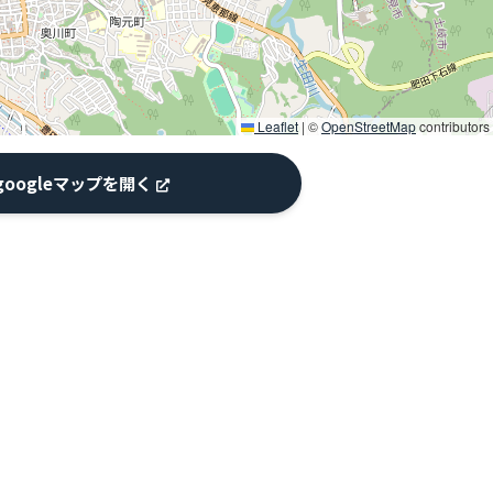
Leaflet
|
©
OpenStreetMap
contributors
googleマップを開く