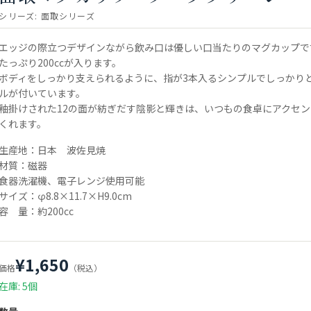
シリーズ:
面取シリーズ
エッジの際立つデザインながら飲み口は優しい口当たりのマグカップで
たっぷり200ccが入ります。
ボディをしっかり支えられるように、指が3本入るシンプルでしっかり
ルが付いています。
釉掛けされた12の面が紡ぎだす陰影と輝きは、いつもの食卓にアクセ
くれます。
生産地：日本 波佐見焼
材質：磁器
食器洗濯機、電子レンジ使用可能
サイズ：φ8.8×11.7×H9.0cm
容 量：約200cc
¥1,650
価格
（税込）
在庫: 5個