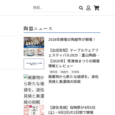
陶器ニュース
2026年開催の陶器市が開催！
【出店告知】テーブルウェアフ
ェスティバル2025｜重山陶器の
新作・人気波佐見焼を東京ドー
【2025年】常滑焼まつりの開催
ムで！
情報とレビュー
愛知県
陶器市
常滑焼
廃棄物から新たな価値を。波佐
見焼と美濃焼の挑戦
【波佐見焼】桜陶祭が4月5日
(土)・6日(日)の2日間で開催