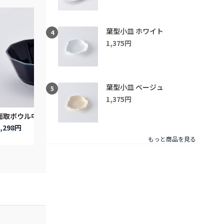
葉型小皿 ホワイト
4
1,375円
葉型小皿 ベージュ
5
1,375円
面取ボウル中
面取ボウル小
面取ボウ
1,298円
1,122円
1,122円
もっと商品を見る