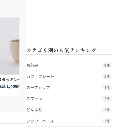
カテゴリ別の人気ランキング
お茶碗
8件
カフェプレート
6件
スタッキングミニマグ
スタッキングミニマグ
スタッキ
税込 1,408円
税込 1,408円
税込 1,4
スープカップ
9件
スプーン
2件
どんぶり
2件
フラワーベース
3件