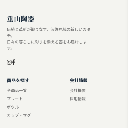
本規約の内容を十分にお読みいただき、ご同意のうえ
ご利用ください。
重山陶器
第1条（登録審査）
伝統と革新が織りなす、波佐見焼の新しいカタ
チ。
日々の暮らしに彩りを添える器をお届けしま
当社は、ご利用企業としての利用登録の申請があった
す。
場合、当社所定の基準に従い審査を行います。当社
は、以下のいずれかに該当すると判断した場合など、
当社所定の基準に基づき、利用登録を承認しないこと
があります。
商品を探す
会社情報
登録申請者の法人または個人の実在が確認できない場合
全商品一覧
会社概要
登録申請者が有効な連絡先を有していない場合
プレート
採用情報
当社への申告情報に虚偽・誤り・不足等がある場合
ボウル
登録申請者が法令または本規約等に違反するおそれがある
カップ・マグ
場合
登録申請者の情報等から、以下の内容を投稿するおそれが