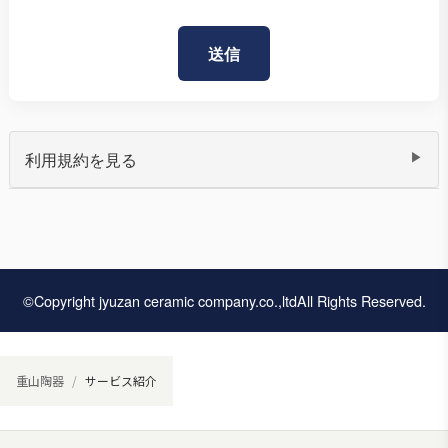
▶
利用規約を見る
重山陶器 企業利用規約
本企業利用規約（以下「本規約」といいます。）は、
©Copyright jyuzan ceramic company.co.,ltdAll Rights Reserved.
重山陶器（以下「当社」といいます。）が提供するメ
ディアサービス（以下「本サービス」といいます。）
を、企業や法人その他事業者の立場で利用するにあた
重山陶器
サービス紹介
り遵守すべき事項を定めるものです。本サービスを利
用する企業（以下「ご利用企業」といいます。）は、