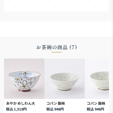
お茶碗の商品 (7)
あやか めしわん大
コパン 飯椀
コパン 飯椀
税込 1,518円
税込 946円
税込 946円