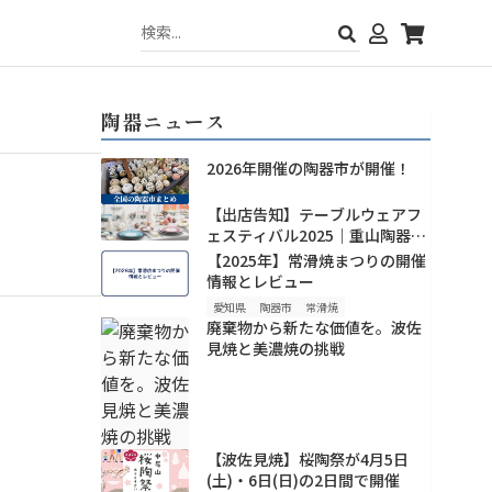
陶器ニュース
2026年開催の陶器市が開催！
【出店告知】テーブルウェアフ
ェスティバル2025｜重山陶器の
新作・人気波佐見焼を東京ドー
【2025年】常滑焼まつりの開催
ムで！
情報とレビュー
愛知県
陶器市
常滑焼
廃棄物から新たな価値を。波佐
見焼と美濃焼の挑戦
【波佐見焼】桜陶祭が4月5日
(土)・6日(日)の2日間で開催