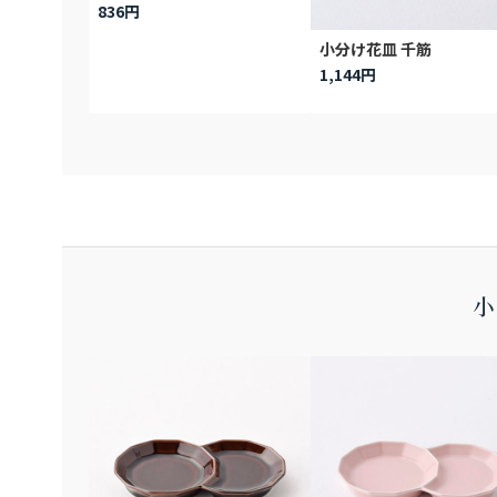
836円
小分け花皿 千筋
1,144円
小