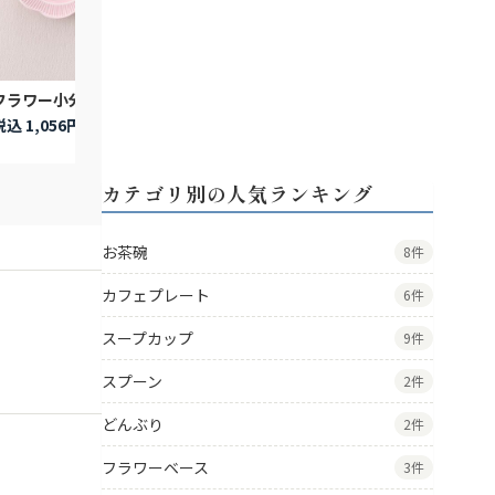
小分け花皿
税込 836円
フラワー小分皿
小分け花
税込 1,056円
税込 1,1
カテゴリ別の人気ランキング
お茶碗
8件
カフェプレート
6件
スープカップ
9件
スプーン
2件
どんぶり
2件
フラワーベース
3件