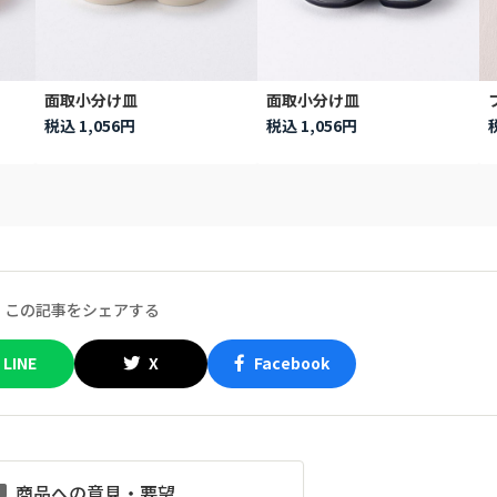
面取小分け皿
面取小分け皿
税込 1,056円
税込 1,056円
この記事をシェアする
LINE
X
Facebook
商品への意見・要望