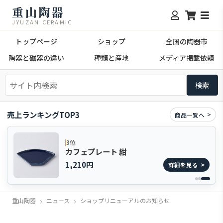
重山陶器
JYUZAN CERAMIC
トップページ
ショップ
全国の陶器市
陶器と磁器の違い
種類と産地
メディア掲載依頼
売上ランキングTOP3
商品一覧へ
3位
カフェプレート 紺
1,210円
詳細を見る
重山陶器
ニュース
ショップリニューアルのお知らせ