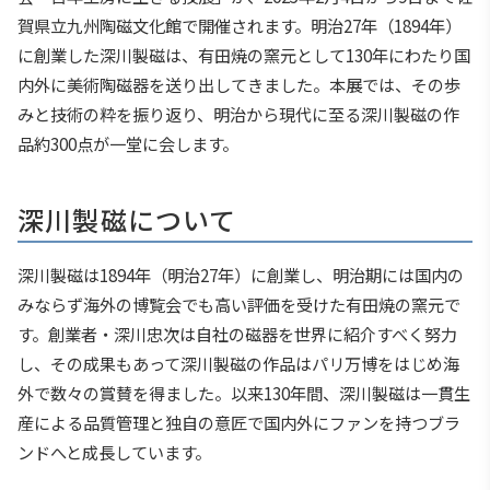
賀県立九州陶磁文化館で開催されます。明治27年（1894年）
に創業した深川製磁は、有田焼の窯元として130年にわたり国
内外に美術陶磁器を送り出してきました。本展では、その歩
みと技術の粋を振り返り、明治から現代に至る深川製磁の作
品約300点が一堂に会します。
深川製磁について
深川製磁は1894年（明治27年）に創業し、明治期には国内の
みならず海外の博覧会でも高い評価を受けた有田焼の窯元で
す。創業者・深川忠次は自社の磁器を世界に紹介すべく努力
し、その成果もあって深川製磁の作品はパリ万博をはじめ海
外で数々の賞賛を得ました。以来130年間、深川製磁は一貫生
産による品質管理と独自の意匠で国内外にファンを持つブラ
ンドへと成長しています。