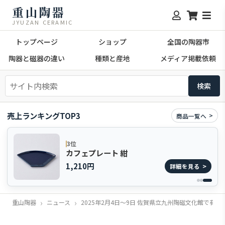
重山陶器
JYUZAN CERAMIC
トップページ
ショップ
全国の陶器市
陶器と磁器の違い
種類と産地
メディア掲載依頼
売上ランキングTOP3
商品一覧へ
3位
カフェプレート 紺
1,210円
詳細を見る
重山陶器
ニュース
2025年2月4日～9日 佐賀県立九州陶磁文化館で有田