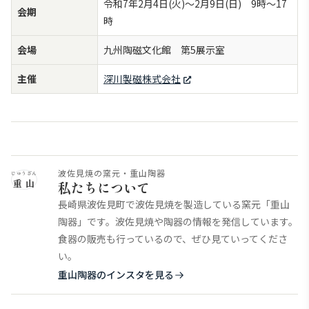
令和7年2月4日(火)～2月9日(日) 9時～17
会期
時
会場
九州陶磁文化館 第5展示室
主催
深川製磁株式会社
波佐見焼の窯元・重山陶器
じゅうざん
重山
私たちについて
長崎県波佐見町で波佐見焼を製造している窯元「重山
陶器」です。波佐見焼や陶器の情報を発信しています。
食器の販売も行っているので、ぜひ見ていってくださ
い。
重山陶器のインスタを見る