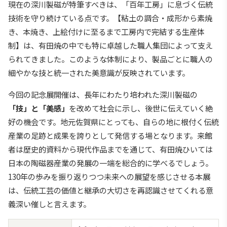
現在の深川製磁が特筆すべきは、「百年工房」に息づく伝統
技術を守り続けている点です。【粘土の調合・成形から素焼
き、本焼き、上絵付けに至るまで工房内で完結する生産体
制】は、有田焼の中でも特に卓越した職人集団によって支え
られてきました。このような体制により、製品ごとに職人の
細やかな技と統一された美意識が反映されています。
今回の記念展開催は、長年にわたり培われた深川製磁の
「技」と「美感」
を改めて社会に示し、後世に伝えていく絶
好の機会です。地元佐賀県にとっても、自らの地に根付く伝統
産業の足跡と成果を誇りとして発信する場となります。来館
者は歴史的資料から現代作品までを通じて、有田焼ひいては
日本の陶磁器産業の発展の一端を総合的に学べるでしょう。
130年の歩みを振り返りつつ未来への展望を感じさせる本展
は、伝統工芸の価値と継承の大切さを再認識させてくれる意
義深い催しと言えます。